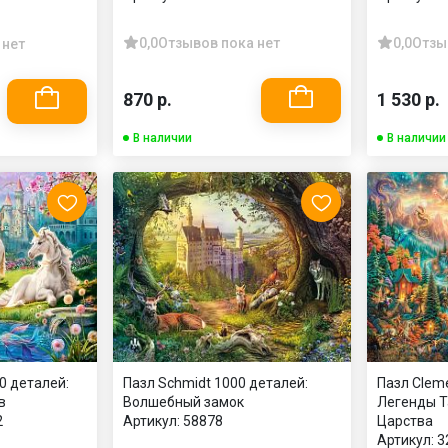
0,0
Отзывов пока нет
0,0
Отзы
 нет
870 р.
1 530 р.
В наличии
В наличии
0 деталей:
Пазл Schmidt 1000 деталей:
Пазл Cleme
в
Волшебный замок
Легенды Т
2
Артикул:
58878
Царства
Артикул:
3