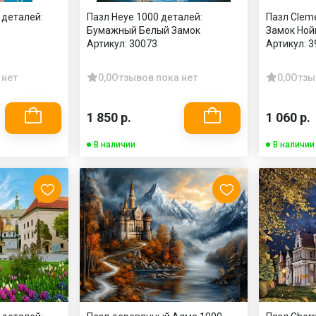
 деталей:
Пазл Heye 1000 деталей:
Пазл Cleme
Бумажный Белый Замок
Замок Но
Артикул:
30073
Артикул:
3
 нет
0,0
Отзывов пока нет
0,0
Отзы
1 850 р.
1 060 р.
В наличии
В наличии