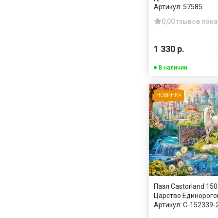
Артикул:
57585
0,0
Отзывов пока
1 330 р.
В наличии
НОВИНКА
Пазл Castorland 150
Царство Единорого
Артикул:
C-152339-