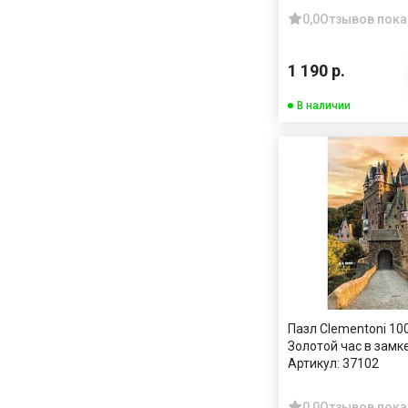
0,0
Отзывов пока
1 190 р.
В наличии
Пазл Clementoni 10
Золотой час в замк
Артикул:
37102
0,0
Отзывов пока