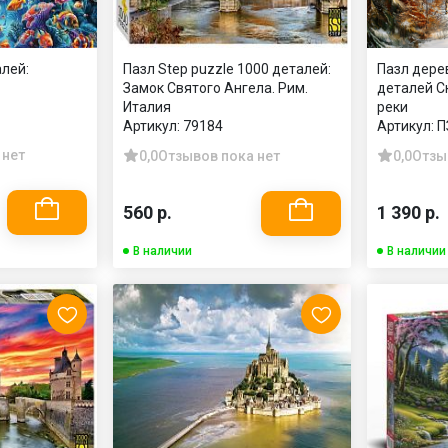
алей:
Пазл Step puzzle 1000 деталей:
Пазл дере
Замок Святого Ангела. Рим.
деталей С
Италия
реки
Артикул:
79184
Артикул:
П
 нет
0,0
Отзывов пока нет
0,0
Отзы
560 р.
1 390 р.
В наличии
В наличии