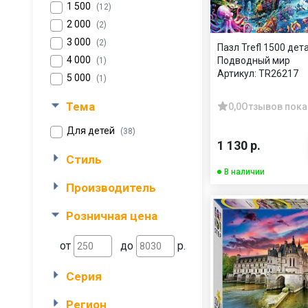
1 500
(12)
2 000
(2)
3 000
(2)
Пазл Trefl 1500 дет
4 000
Подводный мир
(1)
Артикул:
TR26217
5 000
(1)
Тема
0,0
Отзывов пока
Для детей
(38)
1 130 р.
Стиль
В наличии
Производитель
Розничная цена
от
до
р.
Серия
Регион