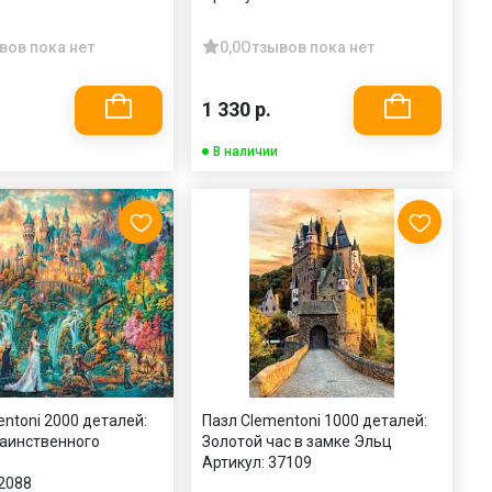
вов пока нет
0,0
Отзывов пока нет
1 330 р.
В наличии
ntoni 2000 деталей:
Пазл Clementoni 1000 деталей:
аинственного
Золотой час в замке Эльц
Артикул:
37109
2088