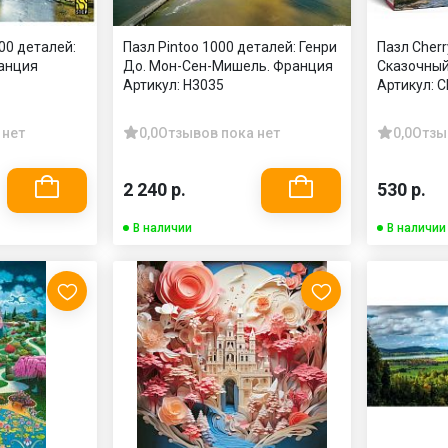
00 деталей:
Пазл Pintoo 1000 деталей: Генри
Пазл Cherr
анция
До. Мон-Сен-Мишель. Франция
Сказочный
Артикул:
Н3035
Артикул:
C
 нет
0,0
Отзывов пока нет
0,0
Отзы
2 240 р.
530 р.
В наличии
В наличии