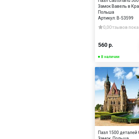
Пазл Castorland 500
Замок Вавель в Кра
Польша
Артикул:
B-53599
0,0
Отзывов пока
560 р.
В наличии
Пазл 1500 деталей C
Замок, Польша