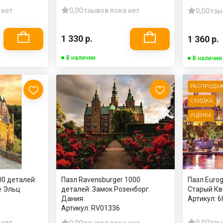
 нет
0,0
Отзывов пока нет
0,0
Отзы
1 330 р.
1 360 р.
В наличии
В наличии
РАСПРОДА
СКИДКА
УЦЕНКА
00 деталей:
Пазл Ravensburger 1000
Пазл Eurog
е Эльц
деталей: Замок Розенборг.
Старый Кв
Дания
Артикул:
6
Артикул:
RV01336
 нет
0,0
Отзы
0,0
Отзывов пока нет