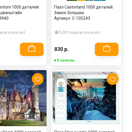
ntoni 1000 деталей:
Пазл Castorland 1000 деталей:
йшванштайн
Замок Золушки
9940
Артикул:
C-105243
вов пока нет
0,0
Отзывов пока нет
830 р.
В наличии