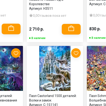
Королевстве
Артикул:
C
Артикул:
H3511
 нет
0,0
Отзы
0,0
Отзывов пока нет
830 р.
2 710 р.
В наличии
В наличии
деталей:
Пазл Castorland 1500 деталей:
Пазл Schm
ревнования
Волки и замок
Волшебная
Артикул:
C-151141
Артикул:
5