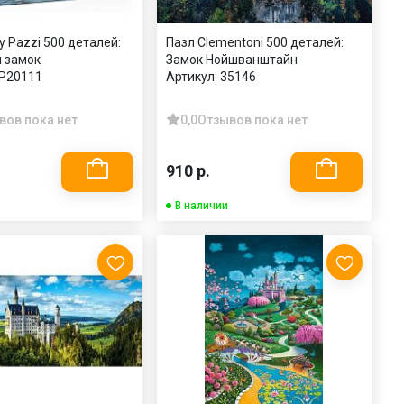
y Pazzi 500 деталей:
Пазл Clementoni 500 деталей:
 замок
Замок Нойшванштайн
P20111
Артикул:
35146
вов пока нет
0,0
Отзывов пока нет
910 р.
В наличии