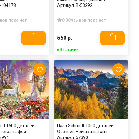
-104178
Артикул:
B-53292
вов пока нет
0,0
Отзывов пока нет
560 р.
В наличии
idt 1500 деталей:
Пазл Schmidt 1000 деталей:
 страна фей
Осенний Нойшванштайн
8994
Артикул:
57390