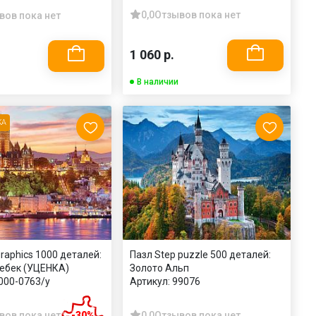
0,0
Отзывов пока нет
вов пока нет
1 060 р.
В наличии
ЖА
raphics 1000 деталей:
Пазл Step puzzle 500 деталей:
ебек (УЦЕНКА)
Золото Альп
000-0763/у
Артикул:
99076
вов пока нет
-30%
0,0
Отзывов пока нет