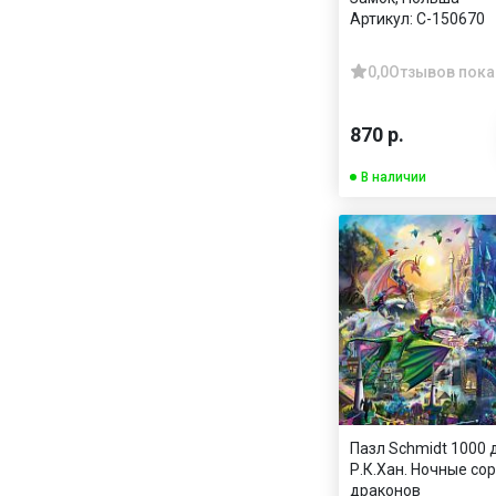
Артикул:
C-150670
0,0
Отзывов пока
870 р.
В наличии
Пазл Schmidt 1000 
Р.К.Хан. Ночные со
драконов