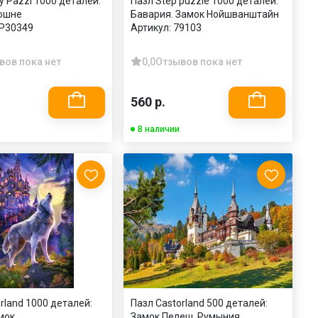
y Pazzi 1000 деталей:
Пазл Step puzzle 1000 деталей:
ошне
Бавария. Замок Нойшванштайн
P30349
Артикул:
79103
вов пока нет
0,0
Отзывов пока нет
560 р.
В наличии
rland 1000 деталей:
Пазл Castorland 500 деталей:
мок
Замок Пелеш, Румыния