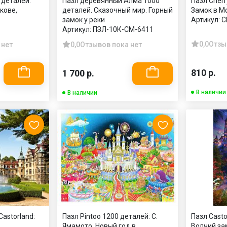
 деталей:
Пазл деревянный Алма 1000
Пазл Cherr
кове,
деталей. Сказочный мир. Горный
Замок в М
замок у реки
Артикул:
C
Артикул:
ПЗЛ-10К-СМ-6411
0,0
Отзы
 нет
0,0
Отзывов пока нет
810 р.
1 700 р.
В наличии
В наличии
astorland:
Пазл Pintoo 1200 деталей: С.
Пазл Casto
Ямамото. Новый год в
Волчий за