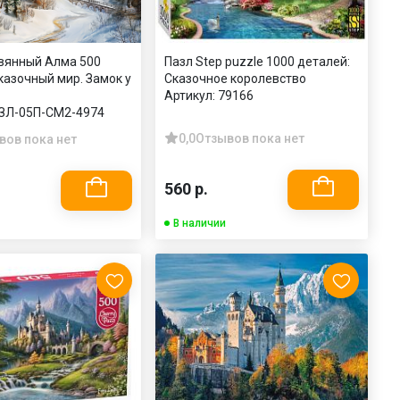
вянный Алма 500
Пазл Step puzzle 1000 деталей:
казочный мир. Замок у
Сказочное королевство
Артикул:
79166
ЗЛ-05П-СМ2-4974
0,0
Отзывов пока нет
вов пока нет
560 р.
В наличии