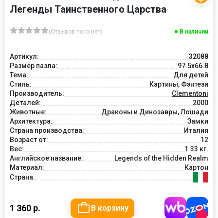
Легенды Таинственного Царства
(Отзывов пока нет)
В наличии
Артикул:
32088
Размер пазла:
97.5x66.8
Тема:
Для детей
Стиль:
Картины, Фэнтези
Производитель:
Clementoni
Деталей:
2000
Животные:
Драконы и Динозавры, Лошади
Архитектура:
Замки
Страна производства:
Италия
Возраст от:
12
Вес:
1.33 кг.
Английское название:
Legends of the Hidden Realm
Материал:
Картон
Страна:
1 360 р.
В корзину