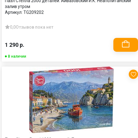
Пазл Стелла 2000 деталей: Айвазовский И.К. Неаполитанский
залив утром
Артикул:
TG209202
0,0
Отзывов пока нет
1 290 р.
В наличии