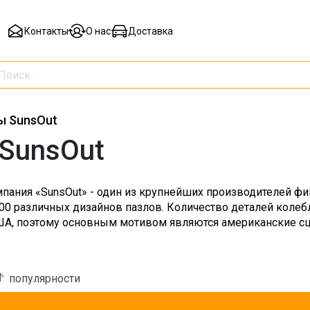
Контакты
О нас
Доставка
ы SunsOut
SunsOut
пания «SunsOut» - один из крупнейших производителей фи
00 различных дизайнов пазлов. Количество деталей колебл
ША, поэтому основным мотивом являются американские сц
популярности