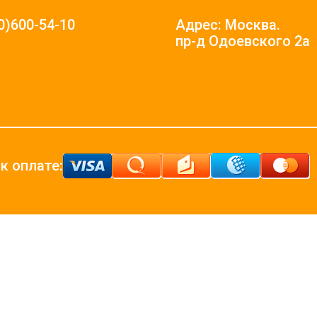
0)600-54-10
Адрес: Москва.
пр-д Одоевского 2а
к оплате: