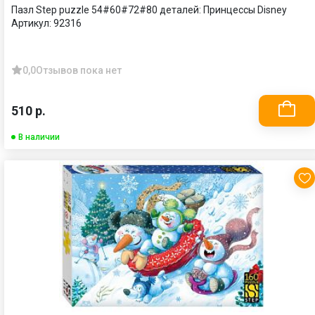
Пазл Step puzzle 54#60#72#80 деталей: Принцессы Disney
Артикул:
92316
0,0
Отзывов пока нет
510 р.
В наличии