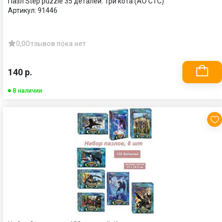
Пазл Step puzzle 35 деталей: Три кота (АО СТС)
Артикул:
91446
0,0
Отзывов пока нет
140 р.
В наличии