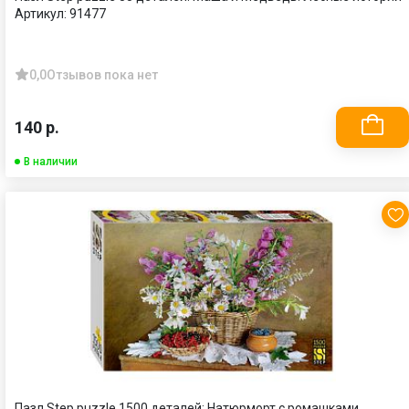
Артикул:
91477
0,0
Отзывов пока нет
140 р.
В наличии
Пазл Step puzzle 1500 деталей: Натюрморт с ромашками