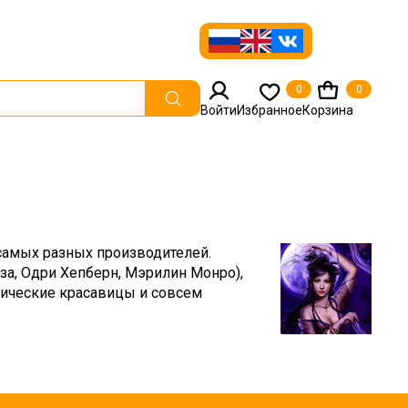
0
0
Войти
Избранное
Корзина
самых разных производителей.
за, Одри Хепберн, Мэрилин Монро),
тические красавицы и совсем