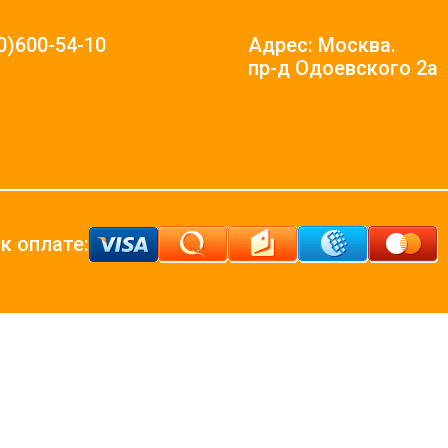
0)600-54-10
Адрес: Москва.
пр-д Одоевского 2а
к оплате: