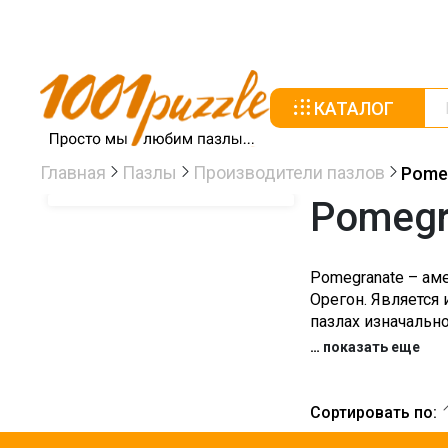
КАТАЛОГ
Главная
Пазлы
Производители пазлов
Pome
Pomegr
Pomegranate – ам
Орегон. Является
пазлах изначальн
…
показать еще
Сортировать по: