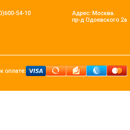
0)600-54-10
Адрес: Москва.
пр-д Одоевского 2а
к оплате: