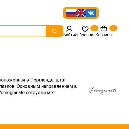
0
0
Войти
Избранное
Корзина
сположенная в Портленде, штат
 пазлов. Основным направлением в
Pomegranate сотрудничает