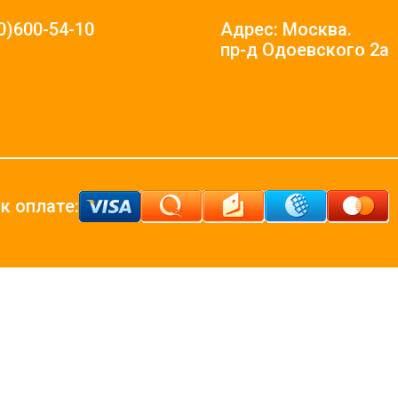
0)600-54-10
Адрес: Москва.
пр-д Одоевского 2а
к оплате: