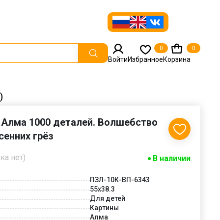
0
0
Войти
Избранное
Корзина
)
 Алма 1000 деталей. Волшебство
сенних грёз
ка нет)
В наличии
ПЗЛ-10К-ВП-6343
55х38.3
Для детей
Картины
Алма