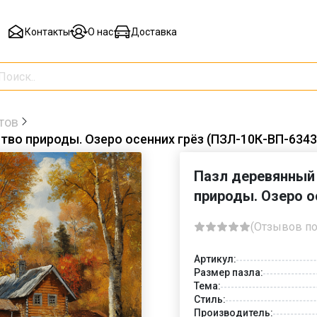
Контакты
О нас
Доставка
тов
во природы. Озеро осенних грёз (ПЗЛ-10К-ВП-6343
Пазл деревянный
природы. Озеро о
(Отзывов по
Артикул:
Размер пазла:
Тема:
Стиль:
Производитель: