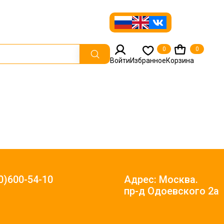
0
0
Войти
Избранное
Корзина
0)600-54-10
Адрес: Москва.
пр-д Одоевского 2а