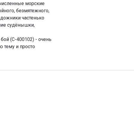
очисленные морские
ойного, безмятежного,
Художники частенько
шие судёнышки,
бой (C-400102) - очень
ю тему и просто