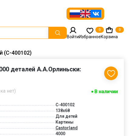
0
0
Войти
Избранное
Корзина
й (С-400102)
4000 деталей А.А.Орлиньски:
ка нет)
В наличии
С-400102
138x68
Для детей
Картины
Castorland
4000