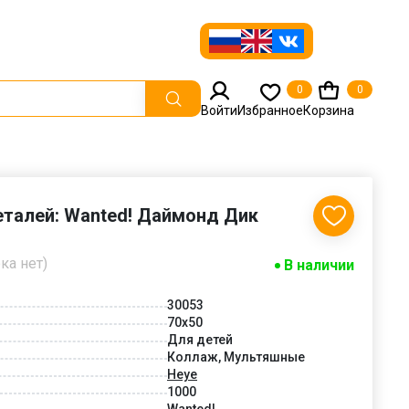
0
0
Войти
Избранное
Корзина
еталей: Wanted! Даймонд Дик
ка нет)
В наличии
30053
70x50
Для детей
Коллаж, Мультяшные
Heye
1000
Wanted!