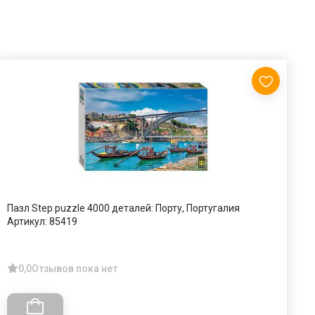
Пазл Step puzzle 4000 деталей: Порту, Португалия
П
Артикул:
85419
б
А
0,0
Отзывов пока нет