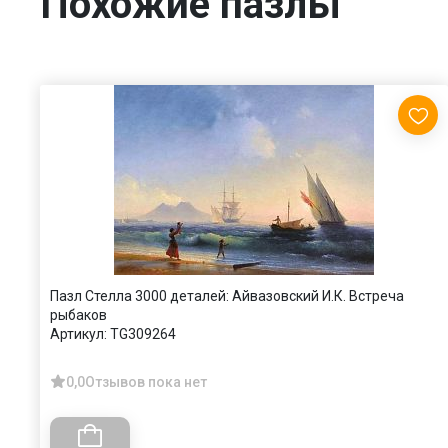
Похожие пазлы
Пазл Стелла 3000 деталей: Айвазовский И.К. Встреча
рыбаков
Артикул:
TG309264
0,0
Отзывов пока нет