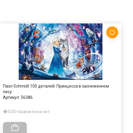
Пазл Schmidt 100 деталей: Принцесса в заснеженном
П
лесу
(
Артикул:
56386
А
0,0
Отзывов пока нет