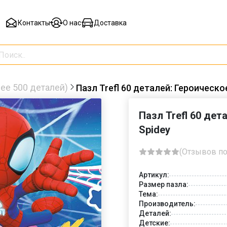
Контакты
О нас
Доставка
ее 500 деталей)
Пазл Trefl 60 деталей: Героическо
Пазл Trefl 60 дет
Spidey
(Отзывов по
Артикул:
Размер пазла:
Тема:
Производитель:
Деталей:
Детские: