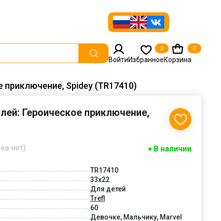
0
0
Войти
Избранное
Корзина
е приключение, Spidey (TR17410)
алей: Героическое приключение,
ка нет)
В наличии
TR17410
33x22
Для детей
Trefl
60
Девочке, Мальчику, Marvel