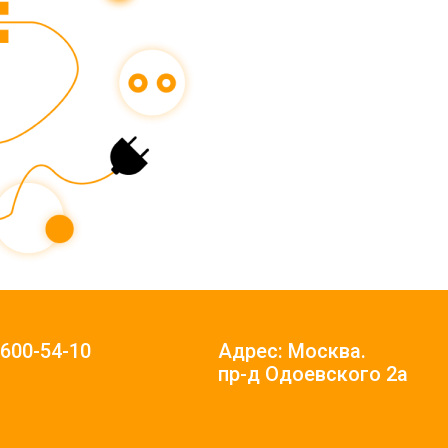
)600-54-10
Адрес: Москва.
пр-д Одоевского 2а