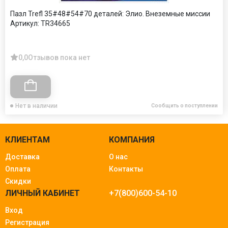
Пазл Trefl 35#48#54#70 деталей: Элио. Внеземные миссии
Артикул:
TR34665
0,0
Отзывов пока нет
Нет в наличии
Сообщить о поступлении
КЛИЕНТАМ
КОМПАНИЯ
Доставка
О нас
Оплата
Контакты
Скидки
ЛИЧНЫЙ КАБИНЕТ
+7(800)600-54-10
Вход
Регистрация