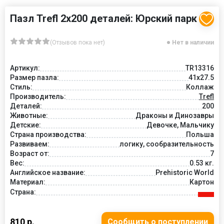
Пазл Trefl 2х200 деталей: Юрский парк
(Отзывов пока нет)
Нет в наличии
Артикул:
TR13316
Размер пазла:
41x27.5
Стиль:
Коллаж
Производитель:
Trefl
Деталей:
200
Животные:
Драконы и Динозавры
Детские:
Девочке, Мальчику
Страна производства:
Польша
Развиваем:
логику, сообразительность
Возраст от:
7
Вес:
0.53 кг.
Английское название:
Prehistoric World
Материал:
Картон
Страна:
810 р.
Сообщить о поступлении