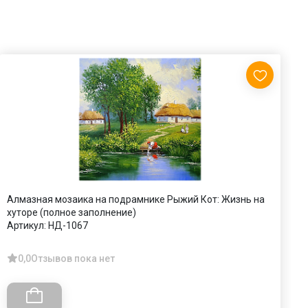
Алмазная мозаика на подрамнике Рыжий Кот: Жизнь на
А
хуторе (полное заполнение)
о
Артикул:
НД-1067
А
0,0
Отзывов пока нет