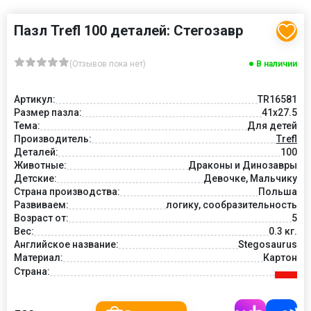
Пазл Trefl 100 деталей: Стегозавр
(Отзывов пока нет)
В наличии
Артикул:
TR16581
Размер пазла:
41x27.5
Тема:
Для детей
Производитель:
Trefl
Деталей:
100
Животные:
Драконы и Динозавры
Детские:
Девочке, Мальчику
Страна производства:
Польша
Развиваем:
логику, сообразительность
Возраст от:
5
Вес:
0.3 кг.
Английское название:
Stegosaurus
Материал:
Картон
Страна: