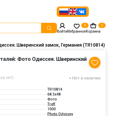
0
0
Войти
Избранное
Корзина
Одиссея. Шверинский замок, Германия (TR10814)
деталей: Фото Одиссея. Шверинский
ка нет)
Нет в наличии
TR10814
68.3x48
Фото
Trefl
1000
Photo Odyssey