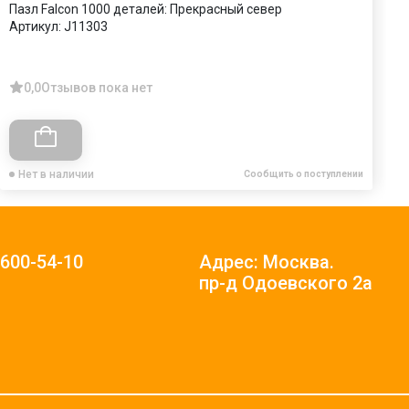
Пазл Falcon 1000 деталей: Прекрасный север
П
Артикул:
J11303
Ф
А
0,0
Отзывов пока нет
Нет в наличии
Сообщить о поступлении
)600-54-10
Адрес: Москва.
пр-д Одоевского 2а