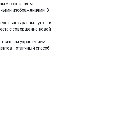
ьным сочетанием
нными изображениями. В
несет вас в разные уголки
места с совершенно новой
ь отличным украшением
ментов - отличный способ