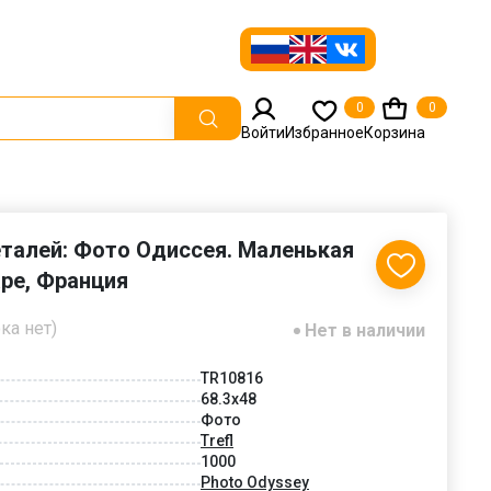
0
0
Войти
Избранное
Корзина
деталей: Фото Одиссея. Маленькая
ре, Франция
ка нет)
Нет в наличии
TR10816
68.3x48
Фото
Trefl
1000
Photo Odyssey