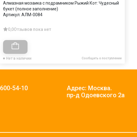
Алмазная мозаика с подрамником Рыжий Кот: Чудесный
А
букет (полное заполнение)
Н
Артикул:
АЛМ-0084
з
А
0,0
Отзывов пока нет
Нет в наличии
Сообщить о поступлении
)600-54-10
Адрес: Москва.
пр-д Одоевского 2а