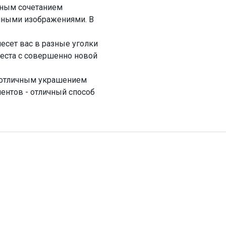
ьным сочетанием
нными изображениями. В
несет вас в разные уголки
места с совершенно новой
ь отличным украшением
ментов - отличный способ