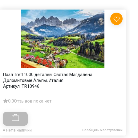
Пазл Trefl 1000 деталей: Святая Магдалена.
П
Доломитовые Альпы, Италия
д
Артикул:
TR10946
А
0,0
Отзывов пока нет
Нет в наличии
Сообщить о поступлении