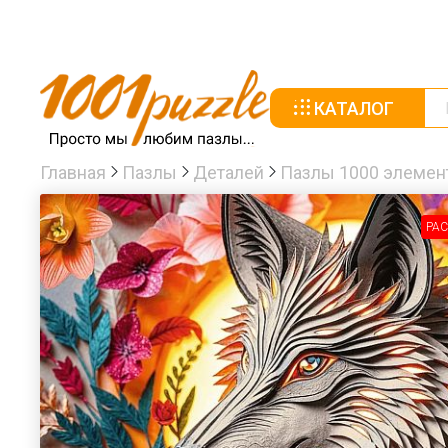
КАТАЛОГ
Главная
Пазлы
Деталей
Пазлы 1000 элемен
РА
-30%