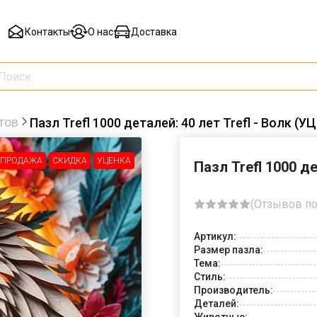
Контакты
О нас
Доставка
тов
Пазл Trefl 1000 деталей: 40 лет Trefl - Волк (
СПРОДАЖА
СКИДКА
УЦЕНКА
Пазл Trefl 1000 д
-30%
(Отзывов по
Артикул:
Размер пазла:
Тема:
Стиль:
Производитель:
Деталей:
Животные: