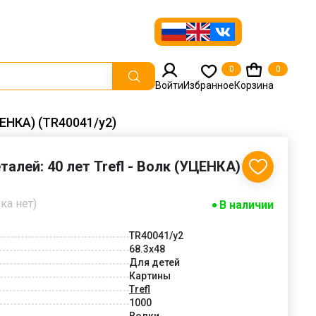
0
0
Войти
Избранное
Корзина
УЦЕНКА) (TR40041/у2)
РАСПРОДАЖА
СКИДКА
УЦЕНКА
еталей: 40 лет Trefl - Волк (УЦЕНКА)
-30%
ка нет)
В наличии
TR40041/у2
68.3x48
Для детей
Картины
Trefl
1000
Волки