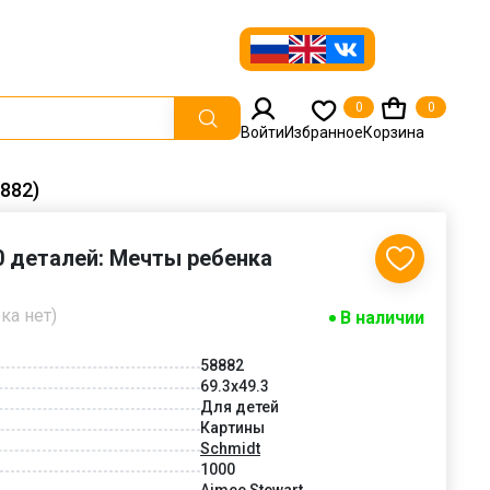
0
0
Войти
Избранное
Корзина
882)
0 деталей: Мечты ребенка
ка нет)
В наличии
58882
69.3x49.3
Для детей
Картины
Schmidt
1000
Aimee Stewart