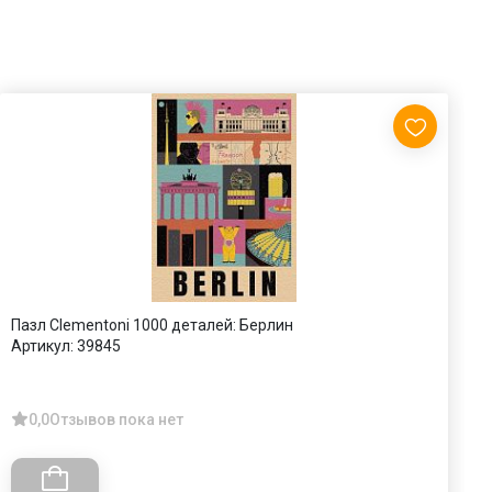
Пазл Clementoni 1000 деталей: Берлин
П
Артикул:
39845
А
А
0,0
Отзывов пока нет