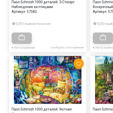
Пазл Schmidt 1000 деталей: Э.Стюарт.
Пазл Schmid
Наблюдение за птицами
Воскресный
Артикул:
57582
Артикул:
57
0,0
Отзывов пока нет
0,0
Отзыв
Нет в наличии
Нет в нали
Сообщить о поступлении
Пазл Schmidt 1000 деталей: Уютная
Пазл Schmi