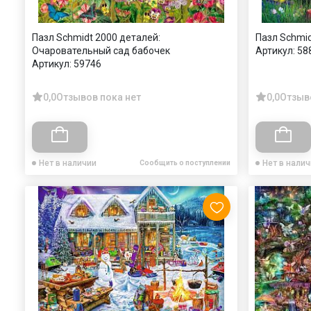
Пазл Schmidt 2000 деталей:
Пазл Schmi
Очаровательный сад бабочек
Артикул:
58
Артикул:
59746
0,0
Отзывов пока нет
0,0
Отзыв
Нет в наличии
Нет в нали
Сообщить о поступлении