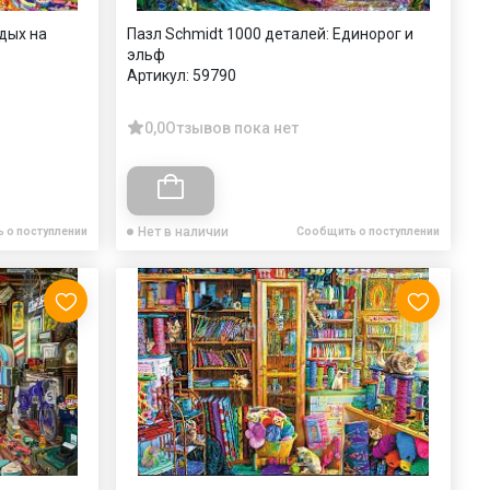
тдых на
Пазл Schmidt 1000 деталей: Единорог и
эльф
Артикул:
59790
0,0
Отзывов пока нет
Нет в наличии
 о поступлении
Сообщить о поступлении