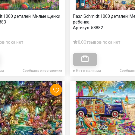
dt 1000 деталей: Милые щенки
Пазл Schmidt 1000 деталей: М
883
ребенка
Артикул:
58882
ов пока нет
0,0
Отзывов пока нет
чии
Нет в наличии
Сообщить о поступлении
Сообщить