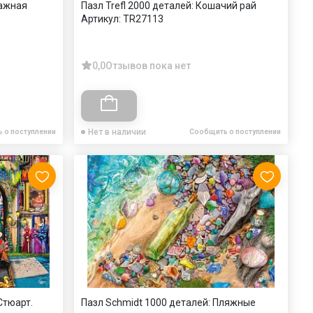
ражная
Пазл Trefl 2000 деталей: Кошачий рай
Артикул:
TR27113
0,0
Отзывов пока нет
Нет в наличии
 о поступлении
Сообщить о поступлении
Стюарт.
Пазл Schmidt 1000 деталей: Пляжные