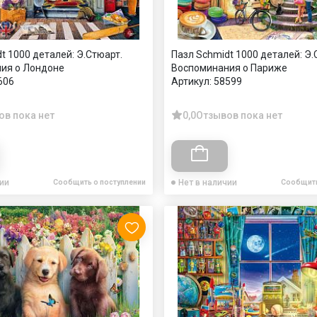
t 1000 деталей: Э.Стюарт.
Пазл Schmidt 1000 деталей: Э.
ия о Лондоне
Воспоминания о Париже
606
Артикул:
58599
ов пока нет
0,0
Отзывов пока нет
чии
Нет в наличии
Сообщить о поступлении
Сообщить