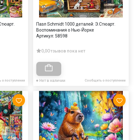
Стюарт.
Пазл Schmidt 1000 деталей: Э.Стюарт.
Воспоминания о Нью-Йорке
Артикул:
58598
0,0
Отзывов пока нет
Нет в наличии
 о поступлении
Сообщить о поступлении