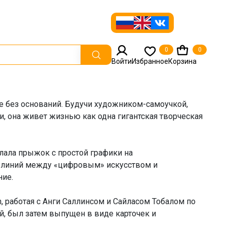
0
0
Войти
Избранное
Корзина
е без оснований. Будучи художником-самоучкой,
и, она живет жизнью как одна гигантская творческая
елала прыжок с простой графики на
и линий между «цифровым» искусством и
ние.
h, работая с Анги Саллинсом и Сайласом Тобалом по
ой, был затем выпущен в виде карточек и