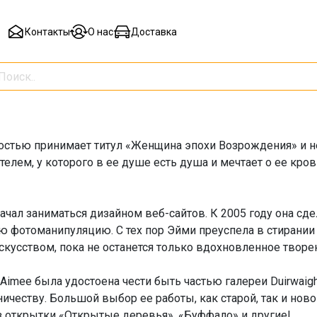
Контакты
О нас
Доставка
остью принимает титул «Женщина эпохи Возрождения» и н
елем, у которого в ее душе есть душа и мечтает о ее кров
начал заниматься дизайном веб-сайтов. К 2005 году она сд
 фотоманипуляцию. С тех пор Эйми преуспела в стирани
кусством, пока не останется только вдохновленное творе
 Aimee была удостоена чести быть частью галереи Duirwaig
ичеству. Большой выбор ее работы, как старой, так и нов
 открытки «Открытые деревья», «Буффало» и другие!