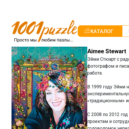
КАТАЛОГ
Aimee Stewart
Эйми Стюарт с рад
фотографом и писат
работа.
В 1999 году Эйми 
экспериментальную
«традиционным» ис
С 2008 по 2012 год
проектам и сотрудн
головоломок через