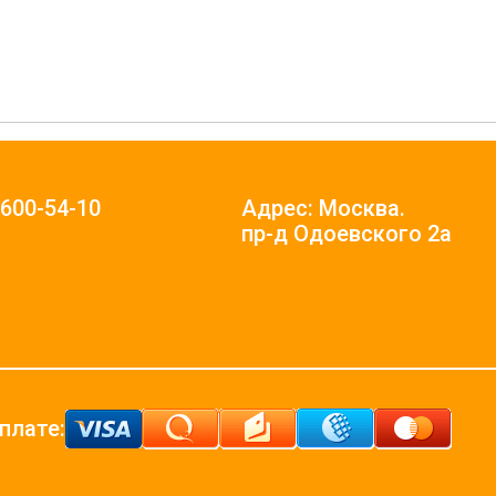
)600-54-10
Адрес: Москва.
пр-д Одоевского 2а
плате: