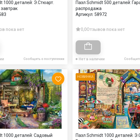
t 1000 деталей: Э.Стюарт.
Пазл Schmidt 500 деталей: Га
 завтрак
распродажа
583
Артикул:
58972
ов пока нет
0,0
Отзывов пока нет
чии
Нет в наличии
Сообщить о поступлении
Сообщить
НОВИНКА
dt 1000 деталей: Садовый
Пазл Schmidt 1000 деталей: Э.