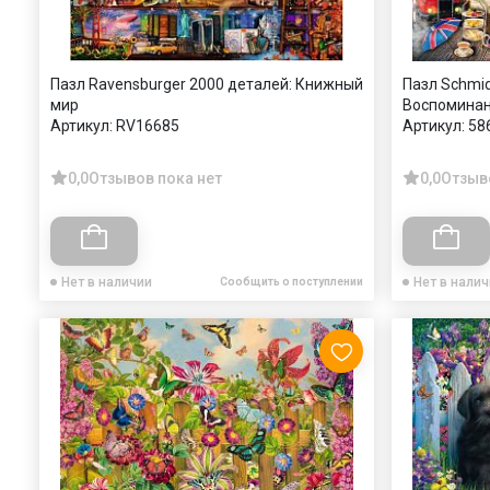
Пазл Ravensburger 2000 деталей: Книжный
Пазл Schmid
мир
Воспоминан
Артикул:
RV16685
Артикул:
58
0,0
Отзывов пока нет
0,0
Отзыв
Нет в наличии
Нет в нали
Сообщить о поступлении