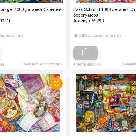
burger 4000 деталей: Скрытый
Пазл Schmidt 1000 деталей: О
берегу моря
00810
Артикул:
59793
ов пока нет
0,0
Отзывов пока нет
чии
Нет в наличии
Сообщить о поступлении
Сообщить