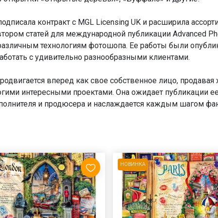
подписала контракт с MGL Licensing UK и расширила ассор
втором статей для международной публикации Advanced Pho
различным технологиям фотошопа. Ее работы были опубли
работать с удивительно разнообразными клиентами.
продвигается вперед как свое собственное лицо, продава
огими интересными проектами. Она ожидает публикации ее
полнителя и продюсера и наслаждается каждым шагом фан
НОВИНКА