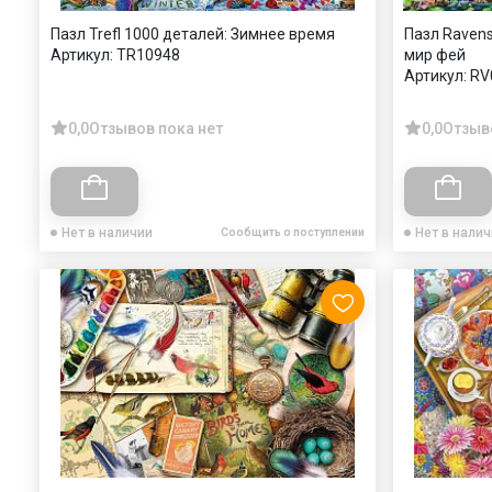
Пазл Trefl 1000 деталей: Зимнее время
Пазл Ravens
Артикул:
TR10948
мир фей
Артикул:
RV
0,0
Отзывов пока нет
0,0
Отзыв
Нет в наличии
Нет в нали
Сообщить о поступлении