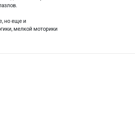
пазлов.
е, но еще и
огики, мелкой моторики