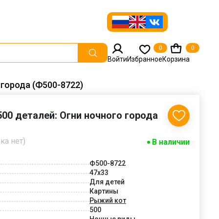
0
0
Войти
Избранное
Корзина
 города (Ф500-8722)
00 деталей: Огни ночного города
ка нет)
В наличии
Ф500-8722
47х33
Для детей
Картины
Рыжий кот
500
Ночные виды