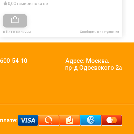
0,0
Отзывов пока нет
Нет в наличии
Сообщить о поступлении
)600-54-10
Адрес: Москва.
пр-д Одоевского 2а
плате: