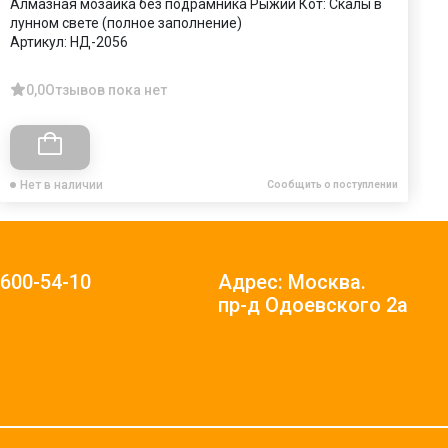
Алмазная мозаика без подрамника Рыжий Кот: Скалы в
К
лунном свете (полное заполнение)
ф
Артикул:
НД-2056
А
0,0
Отзывов пока нет
Нет в наличии
Сообщить о поступлении
)600-54-10
Адрес: Москва.
пр-д Одоевского 2а