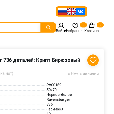
0
0
Войти
Избранное
Корзина
r 736 деталей: Крипт Бирюзовый
ка нет)
Нет в наличии
RV00189
50x70
Черное-белое
Ravensburger
736
Германия
10