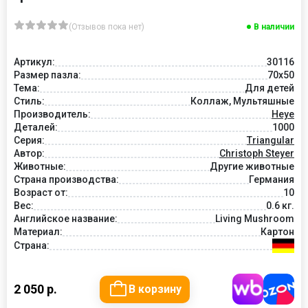
(Отзывов пока нет)
В наличии
Артикул:
30116
Размер пазла:
70x50
Тема:
Для детей
Стиль:
Коллаж, Мультяшные
Производитель:
Heye
Деталей:
1000
Серия:
Triangular
Автор:
Christoph Steyer
Животные:
Другие животные
Страна производства:
Германия
Возраст от:
10
Вес:
0.6 кг.
Английское название:
Living Mushroom
Материал:
Картон
Страна:
2 050 р.
В корзину