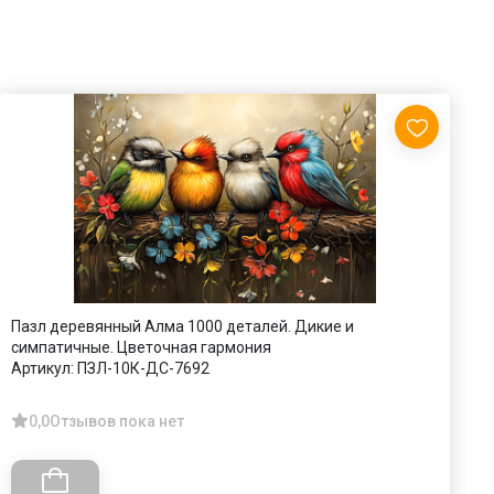
Пазл деревянный Алма 1000 деталей. Дикие и
П
симпатичные. Цветочная гармония
н
Артикул:
ПЗЛ-10К-ДС-7692
А
0,0
Отзывов пока нет