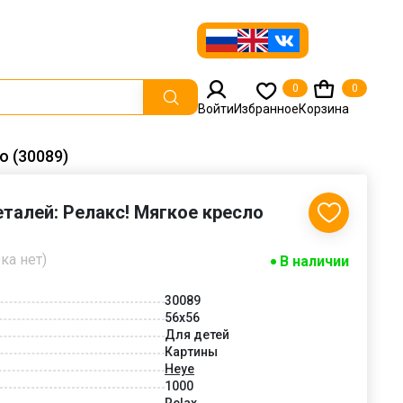
0
0
Войти
Избранное
Корзина
о (30089)
еталей: Релакс! Мягкое кресло
ка нет)
В наличии
30089
56x56
Для детей
Картины
Heye
1000
Relax