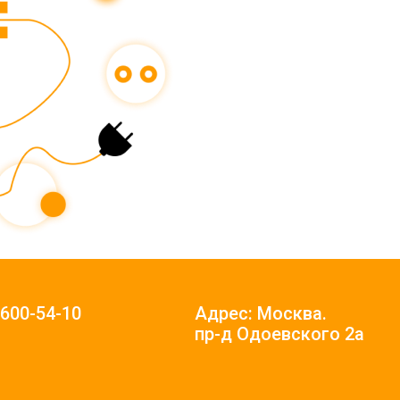
)600-54-10
Адрес: Москва.
пр-д Одоевского 2а