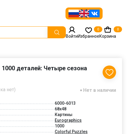
0
0
Войти
Избранное
Корзина
s 1000 деталей: Четыре сезона
ка нет)
Нет в наличии
6000-6013
68x48
Картины
Eurographics
1000
Colorful Puzzles