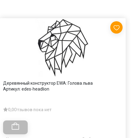
Деревянный конструктор EWA: Голова льва
А
Артикул:
edes-headlion
щ
А
0,0
Отзывов пока нет