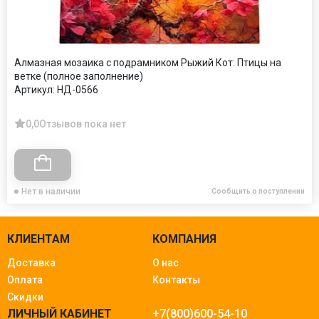
Алмазная мозаика с подрамником Рыжий Кот: Птицы на
ветке (полное заполнение)
Артикул:
НД-0566
0,0
Отзывов пока нет
Нет в наличии
Сообщить о поступлении
КЛИЕНТАМ
КОМПАНИЯ
Доставка
О нас
Оплата
Контакты
Скидки
ЛИЧНЫЙ КАБИНЕТ
+7(800)600-54-10