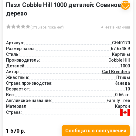
Пазл Cobble Hill 1000 деталей: Совиное
дерево
(Отзывов пока нет)
Нет в наличии
Артикул:
CH40170
Размер пазла:
67.6x48.9
Стиль:
Картины
Производитель:
Cobble Hill
Деталей:
1000
Автор:
Carl Brenders
Животные:
Птицы
Страна производства:
Канада
Возраст от:
10
Вес:
0.66 кг.
Английское название:
Family Tree
Материал:
Картон
Страна:
1 570 р.
Сообщить о поступлении