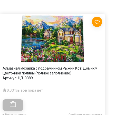
Алмазная мозаика с подрамником Рыжий Кот: Домик у
К
цветочной поляны (полное заполнение)
в
Артикул:
НД-0389
А
0,0
Отзывов пока нет
Нет в наличии
Сообщить о поступлении