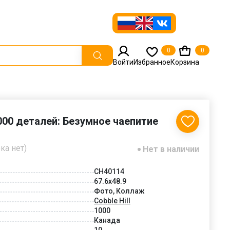
0
0
Войти
Избранное
Корзина
1000 деталей: Безумное чаепитие
ка нет)
Нет в наличии
CH40114
67.6x48.9
Фото, Коллаж
Cobble Hill
1000
Канада
10