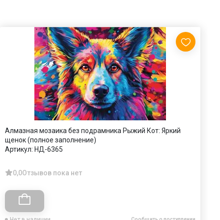
Алмазная мозаика без подрамника Рыжий Кот: Яркий
А
щенок (полное заполнение)
в
Артикул:
НД-6365
А
0,0
Отзывов пока нет
Нет в наличии
Сообщить о поступлении