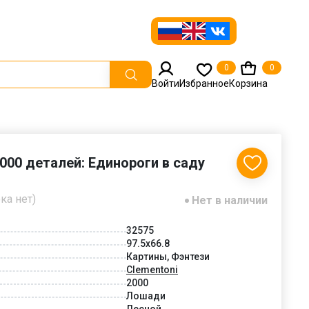
0
0
Войти
Избранное
Корзина
2000 деталей: Единороги в саду
ка нет)
Нет в наличии
32575
97.5x66.8
Картины, Фэнтези
Clementoni
2000
Лошади
Лесной