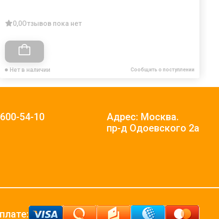
0,0
Отзывов пока нет
Нет в наличии
Сообщить о поступлении
)600-54-10
Адрес: Москва.
пр-д Одоевского 2а
плате: