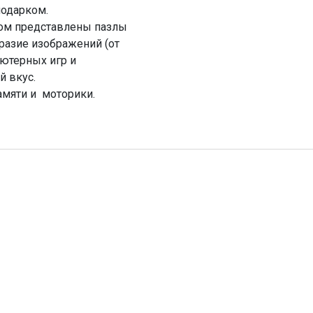
подарком.
ном представлены пазлы
бразие изображений (от
ютерных игр и
й вкус.
амяти и моторики.