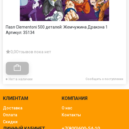
Пазл Clementoni 500 деталей: Жемчужина Дракона 1
Артикул:
35134
0,0
Отзывов пока нет
Нет в наличии
Сообщить о поступлении
КЛИЕНТАМ
КОМПАНИЯ
Доставка
О нас
Оплата
Контакты
Скидки
ЛИЧНЫЙ КАБИНЕТ
+7(800)600-54-10