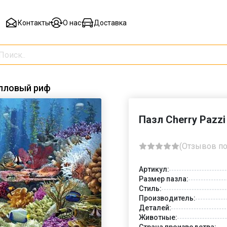
Контакты
О нас
Доставка
алловый риф
Пазл Cherry Pazz
(Отзывов по
Артикул:
Размер пазла:
Стиль:
Производитель:
Деталей:
Животные:
Страна производства: