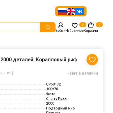
0
0
Войти
Избранное
Корзина
i 2000 деталей: Коралловый риф
ка нет)
Нет в наличии
CP50132
100x70
Фото
Cherry Pazzi
2000
Подводный мир
Польша