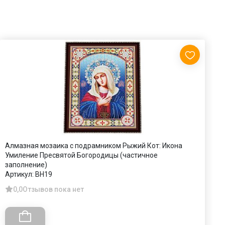
Алмазная мозаика с подрамником Рыжий Кот: Икона
К
Умиление Пресвятой Богородицы (частичное
м
заполнение)
А
Артикул:
BH19
0,0
Отзывов пока нет