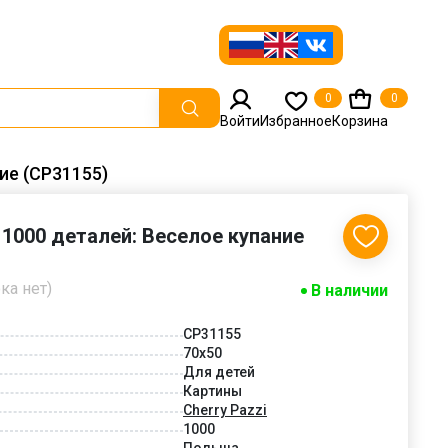
0
0
Войти
Избранное
Корзина
ие (CP31155)
 1000 деталей: Веселое купание
ка нет)
В наличии
CP31155
70x50
Для детей
Картины
Cherry Pazzi
1000
Польша