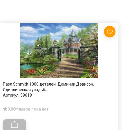
Пазл Schmidt 1000 деталей: Доминик Дэвисон.
П
Идиллическая усадьба
А
Артикул:
59618
0,0
Отзывов пока нет