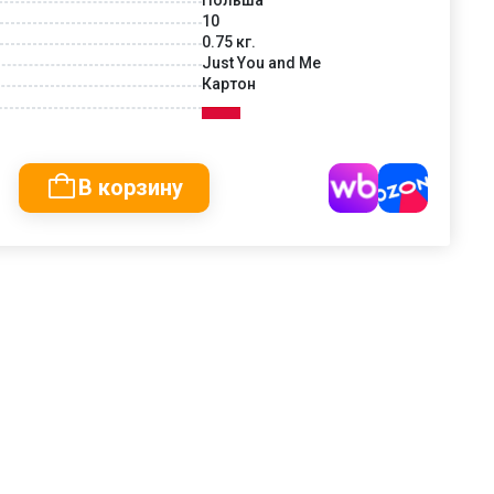
10
0.75 кг.
Just You and Me
Картон
В корзину