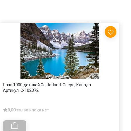
Пазл 1000 деталей Castorland: Озеро, Канада
П
Артикул:
C-102372
А
0,0
Отзывов пока нет