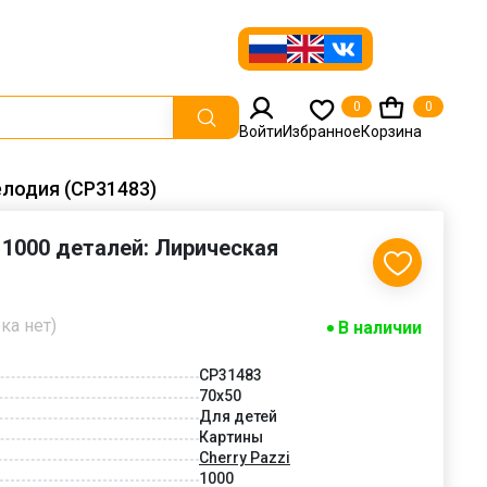
0
0
Войти
Избранное
Корзина
елодия (CP31483)
i 1000 деталей: Лирическая
ка нет)
В наличии
CP31483
70x50
Для детей
Картины
Cherry Pazzi
1000