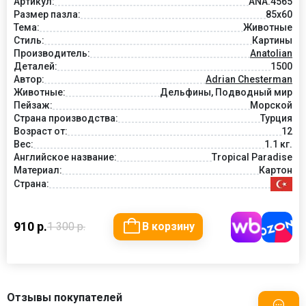
Артикул:
ANA.4565
Размер пазла:
85x60
Тема:
Животные
Стиль:
Картины
Производитель:
Anatolian
Деталей:
1500
Автор:
Adrian Chesterman
Животные:
Дельфины, Подводный мир
Пейзаж:
Морской
Страна производства:
Турция
Возраст от:
12
Вес:
1.1 кг.
Английское название:
Tropical Paradise
Материал:
Картон
Страна:
910 р.
1 300 р.
В корзину
Отзывы покупателей