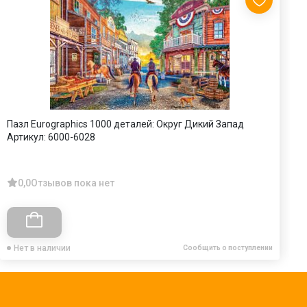
Пазл Eurographics 1000 деталей: Округ Дикий Запад
П
Артикул:
6000-6028
В
А
0,0
Отзывов пока нет
Нет в наличии
Сообщить о поступлении