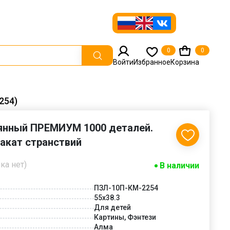
0
0
Войти
Избранное
Корзина
254)
янный ПРЕМИУМ 1000 деталей.
Закат странствий
ка нет)
В наличии
ПЗЛ-10П-КМ-2254
55х38.3
Для детей
Картины, Фэнтези
Алма