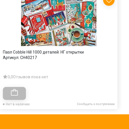
Пазл Cobble Hill 1000 деталей: НГ открытки
П
Артикул:
CH40217
А
0,0
Отзывов пока нет
Нет в наличии
Сообщить о поступлении