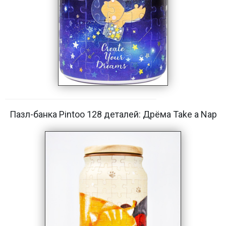
Пазл-банка Pintoo 128 деталей: Дрёма Take a Nap