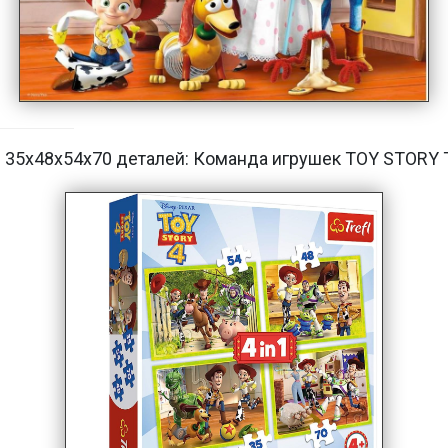
fl 35х48х54х70 деталей: Команда игрушек TOY STORY