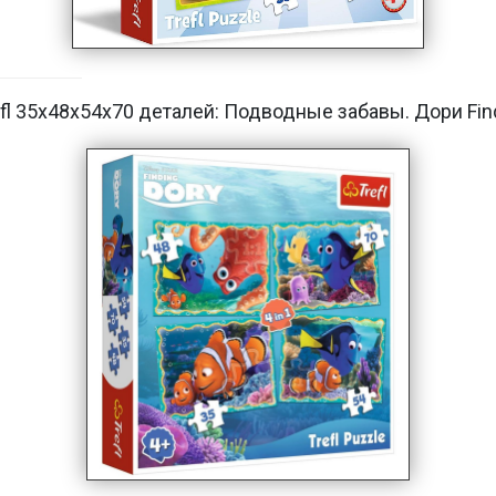
fl 35х48х54х70 деталей: Подводные забавы. Дори Fin