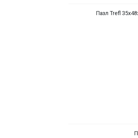
Пазл Trefl 35х4
П