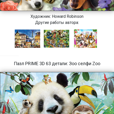
Художник:
Howard Robinson
Другие работы автора:
Пазл PRIME 3D 63 детали: Зоо селфи Zoo