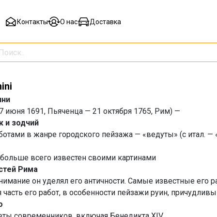
Контакты
О нас
Доставка
ini
ини
; 17 июня 1691, Пьяченца — 21 октября 1765, Рим) —
к и зодчий
ботами в жанре городского пейзажа — «ведуты» (с итал. — 
 больше всего известен своими картинами
стей Рима
нимание он уделял его античности. Самые известные его р
часть его работ, в особенности пейзажи руин, причудливы
о
реты современников, включая Бенедикта XIV.