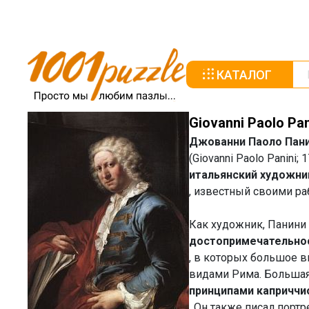
КАТАЛОГ
Giovanni Paolo Pan
Джованни Паоло Пан
(Giovanni Paolo Panini
итальянский художни
, известный своими ра
Как художник, Панини
достопримечательно
, в которых большое в
видами Рима. Большая 
принципами каприччи
. Он также писал порт