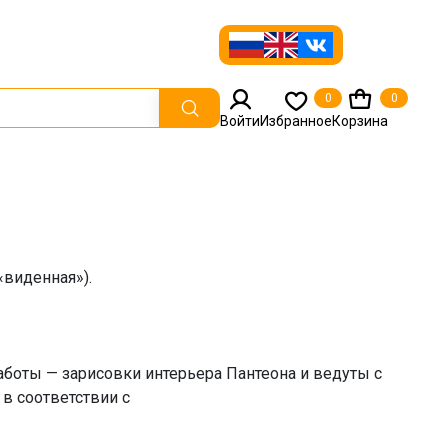
0
0
Войти
Избранное
Корзина
«виденная»).
аботы — зарисовки интерьера Пантеона и ведуты с
 в соответствии с