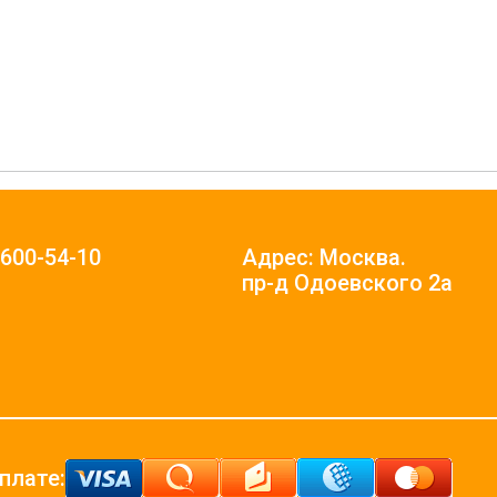
)600-54-10
Адрес: Москва.
пр-д Одоевского 2а
плате: