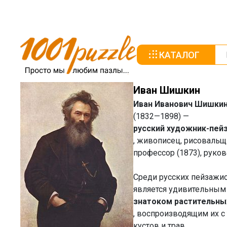
КАТАЛОГ
Иван Шишкин
Иван Иванович Шишки
(1832—1898) —
русский художник-пей
, живописец, рисовальщ
профессор (1873), руко
Среди русских пейзажис
является удивительным
знатоком растительны
, воспроизводящим их с
кустов и трав.