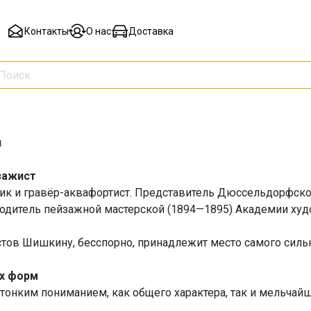
Контакты
О нас
Доставка
н
зажист
ик и гравёр-аквафортист. Представитель Дюссельдорфско
водитель пейзажной мастерской (1894—1895) Академии худ
тов Шишкину, бесспорно, принадлежит место самого сильн
х форм
 тонким пониманием, как общего характера, так и мельча