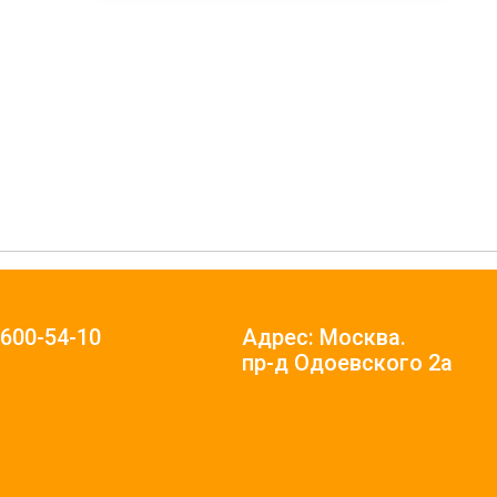
)600-54-10
Адрес: Москва.
пр-д Одоевского 2а