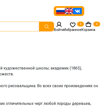
0
0
Войти
Избранное
Корзина
й художественной школы; академик (1865),
ожеств.
ого рисовальщика. Во всех своих произведениях он
йших отличительных черт любой породы деревьев,