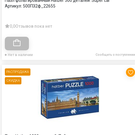
Пазл фольгированный Hatber 500 деталей: Super car
Артикул:
500ПЗ2ф_22655
0,0
Отзывов пока нет
Нет в наличии
Сообщить о поступлении
РАСПРОДАЖА
СКИДКА