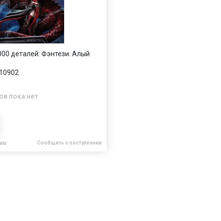
1000 деталей: Фэнтези. Алый
10902
ов пока нет
чии
Сообщить о поступлении