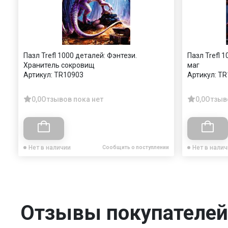
Пазл Trefl 1000 деталей: Фэнтези.
Пазл Trefl 
Хранитель сокровищ
маг
Артикул:
TR10903
Артикул:
TR
0,0
Отзывов пока нет
0,0
Отзыв
Нет в наличии
Нет в нали
Сообщить о поступлении
Отзывы покупателей