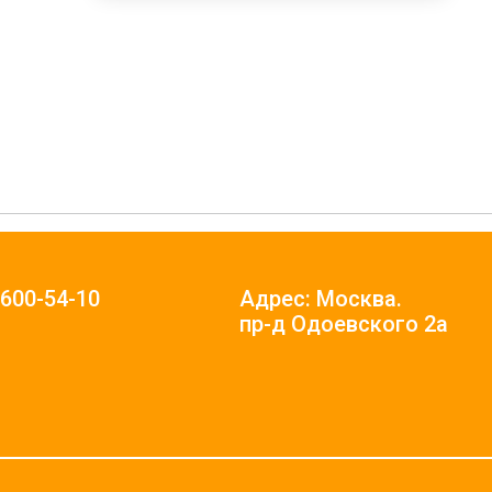
)600-54-10
Адрес: Москва.
пр-д Одоевского 2а