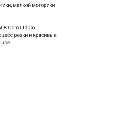
огики, мелкой моторики
LB Com.Ltd.Co..
оцесс резки и красивые
ьное