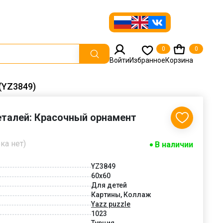
0
0
Войти
Избранное
Корзина
(YZ3849)
РАСПРОДАЖА
СКИДКА
еталей: Красочный орнамент
-30%
ка нет)
В наличии
YZ3849
60x60
Для детей
Картины, Коллаж
Yazz puzzle
1023
Турция