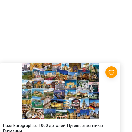
Пазл Eurographics 1000 деталей: Путешественник в
П
Германии
К