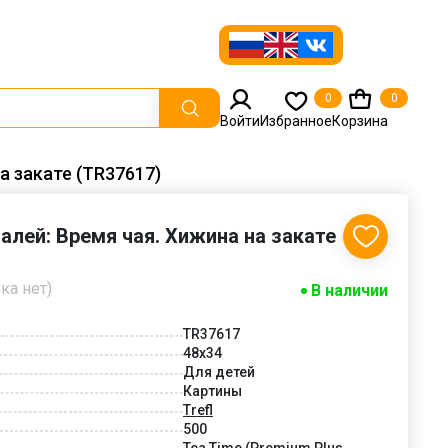
0
0
Войти
Избранное
Корзина
на закате (TR37617)
талей: Время чая. Хижина на закате
ка нет)
В наличии
TR37617
48x34
Для детей
Картины
Trefl
500
Tea Time (Premium Plus