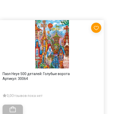
Пазл Heye 500 деталей: Голубые ворота
П
Артикул:
30064
Т
А
0,0
Отзывов пока нет