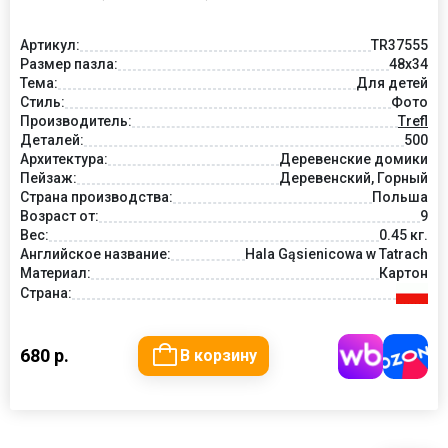
Артикул:
TR37555
Размер пазла:
48x34
Тема:
Для детей
Стиль:
Фото
Производитель:
Trefl
Деталей:
500
Архитектура:
Деревенские домики
Пейзаж:
Деревенский, Горный
Страна производства:
Польша
Возраст от:
9
Вес:
0.45 кг.
Английское название:
Hala Gąsienicowa w Tatrach
Материал:
Картон
Страна:
680 р.
В корзину